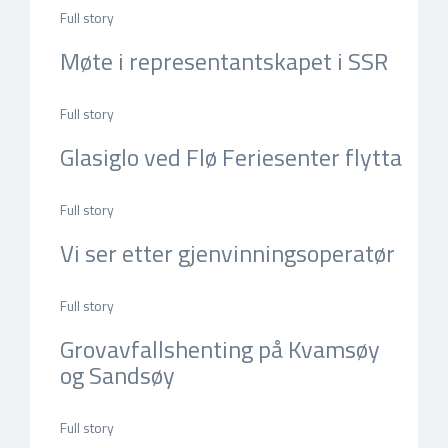
Full story
Møte i representantskapet i SSR
mai 15, 2026, 13:42 e.m. by Nina Sævik
Full story
Glasiglo ved Flø Feriesenter flytta
apr 30, 2026, 13:38 e.m. by Nina Sævik
Full story
Vi ser etter gjenvinningsoperatør
apr 28, 2026, 13:29 e.m. by Nina Sævik
Full story
Grovavfallshenting på Kvamsøy
og Sandsøy
apr 23, 2026, 13:15 e.m. by Nina Sævik
Full story