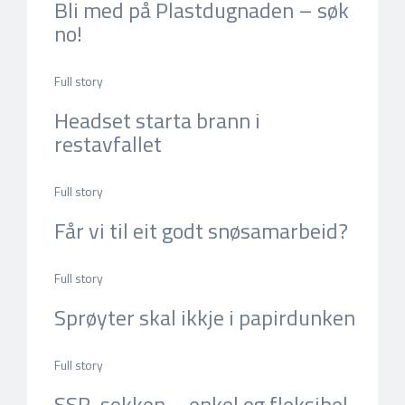
Bli med på Plastdugnaden – søk
no!
mar 11, 2026, 15:49 e.m. by Nina Sævik
Full story
Headset starta brann i
restavfallet
feb 25, 2026, 11:47 f.m. by Nina Sævik
Full story
Får vi til eit godt snøsamarbeid?
feb 18, 2026, 09:33 f.m. by Nina Sævik
Full story
Sprøyter skal ikkje i papirdunken
feb 11, 2026, 12:52 e.m. by Nina Sævik
Full story
SSR-sekken – enkel og fleksibel