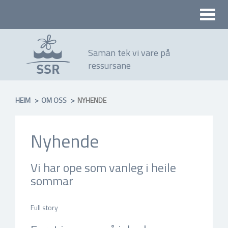
Toggle
naviga
Saman tek vi vare på
ressursane
HEIM
OM OSS
NYHENDE
Nyhende
Vi har ope som vanleg i heile
sommar
jul 3, 2026, 14:35 e.m. by Nina Sævik
Full story