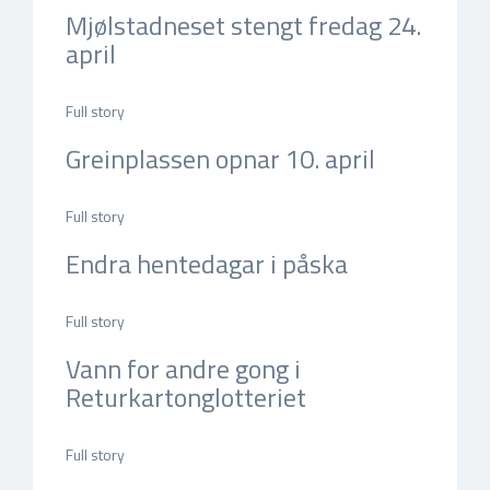
Mjølstadneset stengt fredag 24.
april
apr 22, 2026, 09:08 f.m. by Nina Sævik
Full story
Greinplassen opnar 10. april
mar 31, 2026, 12:32 e.m. by Nina Sævik
Full story
Endra hentedagar i påska
mar 25, 2026, 10:35 f.m. by Nina Sævik
Full story
Vann for andre gong i
Returkartonglotteriet
mar 22, 2026, 19:09 e.m. by Nina Sævik
Full story