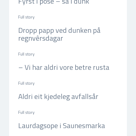
Fyrst i pose – så i dunk
jul 3, 2026, 14:26 e.m. by Nina Sævik
Full story
Dropp papp ved dunken på
regnvêrsdagar
jun 25, 2026, 14:06 e.m. by Nina Sævik
Full story
– Vi har aldri vore betre rusta
jun 4, 2026, 14:34 e.m. by Nina Sævik
Full story
Aldri eit kjedeleg avfallsår
mai 29, 2026, 16:03 e.m. by Nina Sævik
Full story
Laurdagsope i Saunesmarka
mai 21, 2026, 10:29 f.m. by Nina Sævik