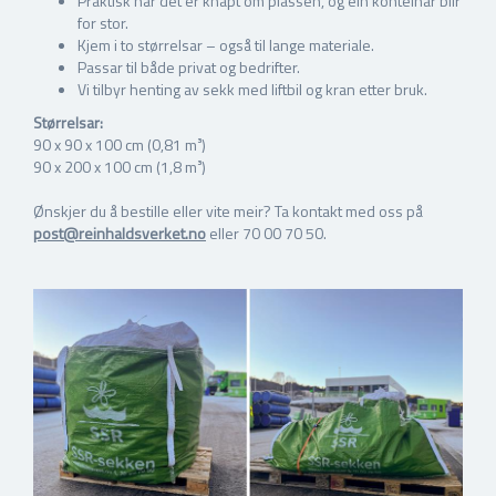
Praktisk når det er knapt om plassen, og ein konteinar blir
for stor.
Kjem i to størrelsar – også til lange materiale.
Passar til både privat og bedrifter.
Vi tilbyr henting av sekk med liftbil og kran etter bruk.
Størrelsar:
90 x 90 x 100 cm (0,81 m³)
90 x 200 x 100 cm (1,8 m³)
Ønskjer du å bestille eller vite meir? Ta kontakt med oss på
post@reinhaldsverket.no
eller 70 00 70 50.