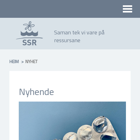
Toggle
naviga
Saman tek vi vare på
ressursane
HEIM
NYHET
Nyhende