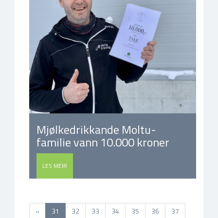
Mjølkedrikkande Moltu-
familie vann 10.000 kroner
LES MEIR
(current)
«
31
32
33
34
35
36
37