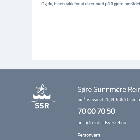
Og du, tusen takk for at du er med på å gjere området v
Søre Sunnmøre Rein
Smårisevadet 20, N-6065 Ulstein
70 00 70 50
post@reinhaldsverket.no
Personvern