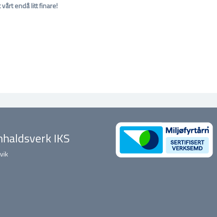
årt endå litt finare!
haldsverk IKS
vik