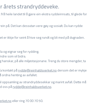
or årets strandryddeveke.
å heile landet til å gjere ein ekstra ryddeinnsats, til glede for
ein på. Det kan dessutan vere gøy og sosialt. Du kan rydde
det er ikkje for seint å hive seg rundt og bli med på dugnaden.
pla og eignar seg for rydding.
andre som vil bidra.
g hanskar, på alle miljøstasjonane. Treng du store mengder, ta
 Ta kontakt på
rydde@reinhaldsverket.no
dersom det er mykje
få ordna henting av avfallet.
til oppsamling av strandryddesekkar og marint avfall. Dette må
ed oss på
rydde@reinhaldsverket.no
.
erket.no
eller ring 70 00 70 50.