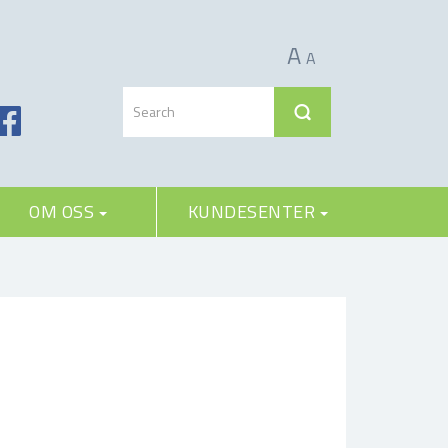
A
A
OM OSS
KUNDESENTER