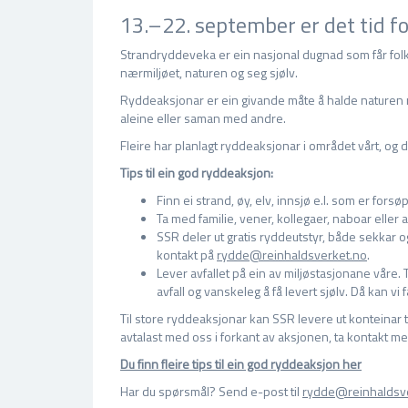
13.–22. september er det tid f
Strandryddeveka er ein nasjonal dugnad som får folk fr
nærmiljøet, naturen og seg sjølv.
Ryddeaksjonar er ein givande måte å halde naturen r
aleine eller saman med andre.
Fleire har planlagt ryddeaksjonar i området vårt, og 
Tips til ein god ryddeaksjon:
Finn ei strand, øy, elv, innsjø e.l. som er forsø
Ta med familie, vener, kollegaer, naboar eller 
SSR deler ut gratis ryddeutstyr, både sekkar o
kontakt på
rydde@reinhaldsverket.no
.
Lever avfallet på ein av miljøstasjonane våre.
avfall og vanskeleg å få levert sjølv. Då kan vi 
Til store ryddeaksjonar kan SSR levere ut konteinar 
avtalast med oss i forkant av aksjonen, ta kontakt m
Du finn fleire tips til ein god ryddeaksjon her
Har du spørsmål? Send e-post til
rydde@reinhaldsv