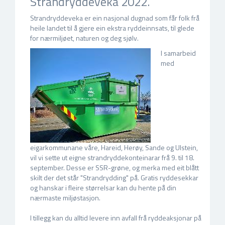
Strandryddeveka 2022.
Strandryddeveka er ein nasjonal dugnad som får folk frå
heile landet til å gjere ein ekstra ryddeinnsats, til glede
for nærmiljøet, naturen og deg sjølv.
I samarbeid
med
eigarkommunane våre, Hareid, Herøy, Sande og Ulstein,
vil vi sette ut eigne strandryddekonteinarar frå 9. til 18.
september. Desse er SSR-grøne, og merka med eit blått
skilt der det står "Strandrydding" på. Gratis ryddesekkar
og hanskar i fleire størrelsar kan du hente på din
nærmaste miljøstasjon.
I tillegg kan du alltid levere inn avfall frå ryddeaksjonar på