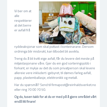
Vi ber om at
alle
respekterer
at det berre
er avfall frå
ryddeaksjonar som skal puttast i konteinarane. Dersom
ordninga blir misbrukt, kan tilbodet bli avvikla.
Treng du å bli kvitt eige avfall, får du levere det meste på
miljøstasjonane våre. Gjer du ein god sorteringsjobb i
forkant, er mykje av det du som privatperson skal levere
allereie vere inkludert i gebyret, til dømes farleg avfall,
papp, plastemballasje, elektronikk og metall.
Har du spørsmål? Send til firmapost@reinhaldsverket.no
eller ring 70 00 70 50.
Og du, tusen takk for at du er med på å gjere området vårt
endå litt finare!